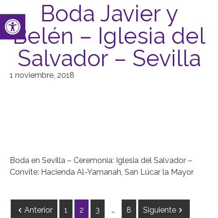
Boda Javier y
Abrir barra de herramientas
Belén – Iglesia del
Salvador – Sevilla
1 noviembre, 2018
Boda en Sevilla – Ceremonia: Iglesia del Salvador –
Convite: Hacienda Al-Yamanah, San Lúcar la Mayor
Anterior
1
2
3
…
8
Siguiente